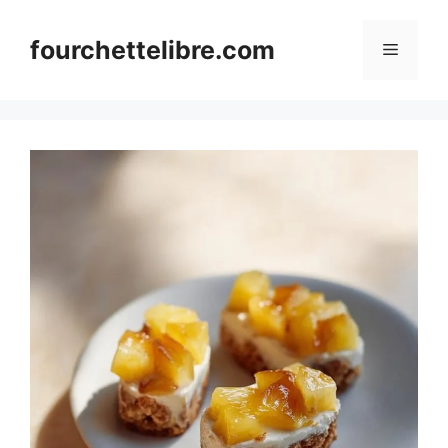
Skip
to
fourchettelibre.com
Menu
content