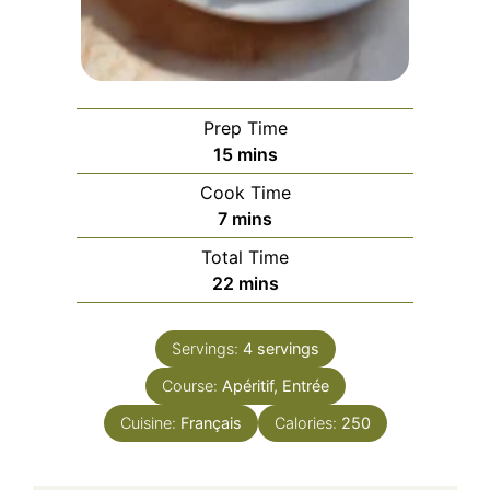
Prep Time
minutes
15
mins
Cook Time
minutes
7
mins
Total Time
minutes
22
mins
Servings:
4
servings
Course:
Apéritif, Entrée
Cuisine:
Français
Calories:
250