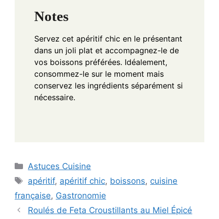
Notes
Servez cet apéritif chic en le présentant
dans un joli plat et accompagnez-le de
vos boissons préférées. Idéalement,
consommez-le sur le moment mais
conservez les ingrédients séparément si
nécessaire.
Categories
Astuces Cuisine
Tags
apéritif
,
apéritif chic
,
boissons
,
cuisine
française
,
Gastronomie
Roulés de Feta Croustillants au Miel Épicé