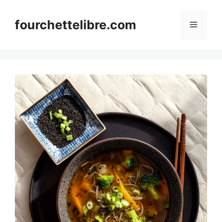
Skip
to
fourchettelibre.com
Menu
content