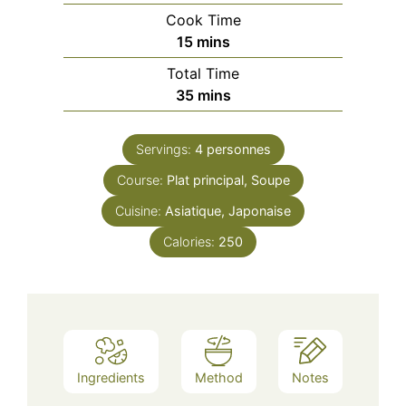
Cook Time
minutes
15
mins
Total Time
minutes
35
mins
Servings:
4
personnes
Course:
Plat principal, Soupe
Cuisine:
Asiatique, Japonaise
Calories:
250
Ingredients
Method
Notes