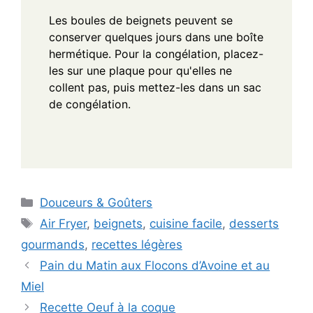
Les boules de beignets peuvent se
conserver quelques jours dans une boîte
hermétique. Pour la congélation, placez-
les sur une plaque pour qu'elles ne
collent pas, puis mettez-les dans un sac
de congélation.
Categories
Douceurs & Goûters
Tags
Air Fryer
,
beignets
,
cuisine facile
,
desserts
gourmands
,
recettes légères
Pain du Matin aux Flocons d’Avoine et au
Miel
Recette Oeuf à la coque