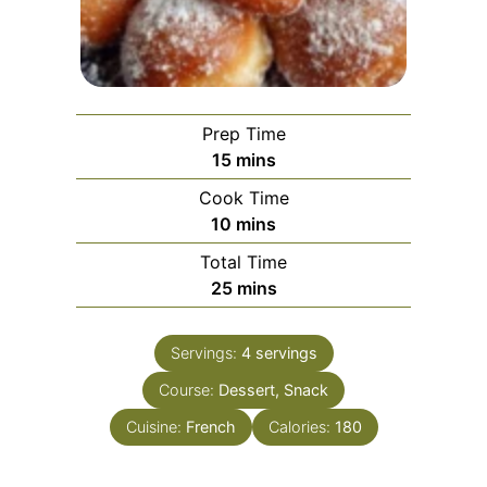
Prep Time
minutes
15
mins
Cook Time
minutes
10
mins
Total Time
minutes
25
mins
Servings:
4
servings
Course:
Dessert, Snack
Cuisine:
French
Calories:
180