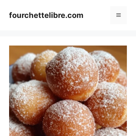
Skip
to
fourchettelibre.com
Menu
content