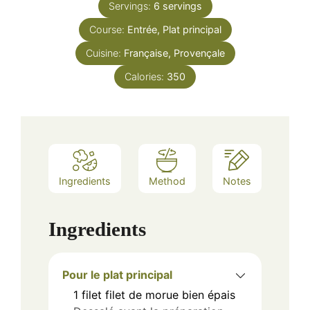
Servings:
6
servings
Course:
Entrée, Plat principal
Cuisine:
Française, Provençale
Calories:
350
Ingredients
Method
Notes
Ingredients
Pour le plat principal
1
filet
filet de morue bien épais