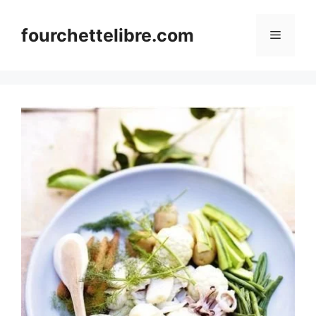
Skip
to
fourchettelibre.com
Menu
content