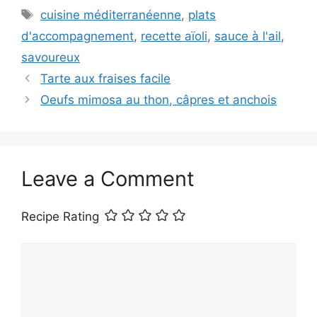
Tags
cuisine méditerranéenne
,
plats
d'accompagnement
,
recette aïoli
,
sauce à l'ail
,
savoureux
Tarte aux fraises facile
Oeufs mimosa au thon, câpres et anchois
Leave a Comment
Recipe Rating
Comment