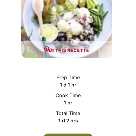
THIS RECETTE
Prep Time
day
hour
1
d
1
hr
Cook Time
hour
1
hr
Total Time
day
hours
1
d
2
hrs