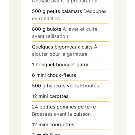
Dessalé avant la préparation
500
g
petits calamars
Découpés
en rondelles
800
g
bulots
À laver et cuire
avant utilisation
Quelques
bigorneaux cuits
À
ajouter pour la garniture
1
bouquet
bouquet garni
6
mini choux-fleurs
500
g
haricots verts
Éboutés
12
mini carottes
24
petites pommes de terre
Brossées avant la cuisson
12
mini courgettes