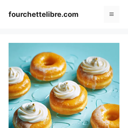
Skip
to
fourchettelibre.com
Menu
content