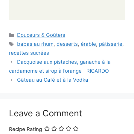
Categories
Douceurs & Goûters
Tags
babas au rhum
,
desserts
,
érable
,
pâtisserie
,
recettes sucrées
Dacquoise aux pistaches, ganache à la
cardamome et sirop à l’orange | RICARDO
Gâteau au Café et à la Vodka
Leave a Comment
Recipe Rating