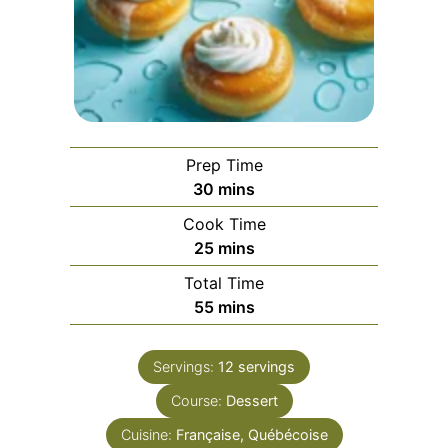
Prep Time
minutes
30
mins
Cook Time
minutes
25
mins
Total Time
minutes
55
mins
Servings:
12
servings
Course:
Dessert
Cuisine:
Française, Québécoise