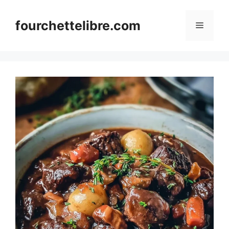
Skip
to
fourchettelibre.com
Menu
content