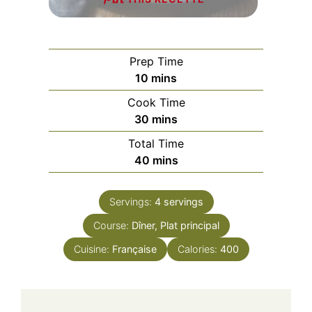
Prep Time
minutes
10
mins
Cook Time
minutes
30
mins
Total Time
minutes
40
mins
Servings:
4
servings
Course:
Dîner, Plat principal
Cuisine:
Française
Calories:
400