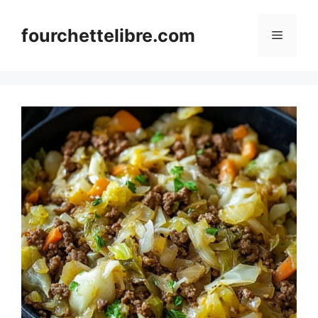
Skip
to
fourchettelibre.com
Menu
content