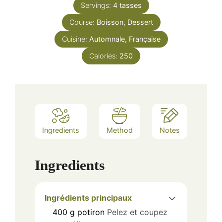
Servings:
4
tasses
Course:
Boisson, Dessert
Cuisine:
Automnale, Française
Calories:
250
Ingredients
Method
Notes
Ingredients
Ingrédients principaux
400
g
potiron
Pelez et coupez