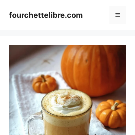
Skip
to
fourchettelibre.com
Menu
content