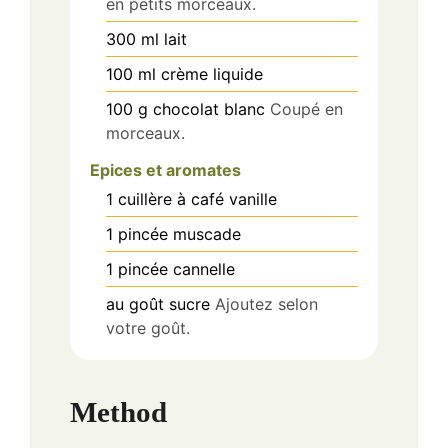
en petits morceaux.
300
ml
lait
100
ml
crème liquide
100
g
chocolat blanc
Coupé en
morceaux.
Epices et aromates
1
cuillère à café
vanille
1
pincée
muscade
1
pincée
cannelle
au goût
sucre
Ajoutez selon
votre goût.
Method