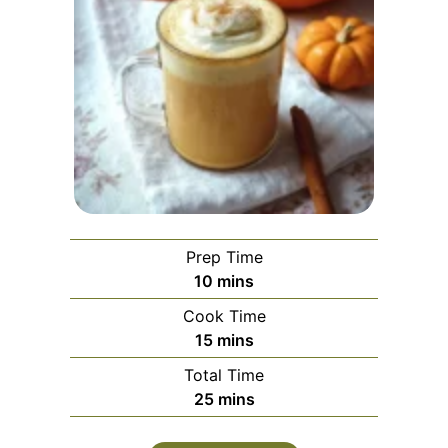
Prep Time
minutes
10
mins
Cook Time
minutes
15
mins
Total Time
minutes
25
mins