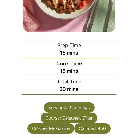
Prep Time
minutes
15
mins
Cook Time
minutes
15
mins
Total Time
minutes
30
mins
Servings:
2
servings
Course:
Déjeuner, Dîner
Cuisine:
Mexicaine
Calories:
450