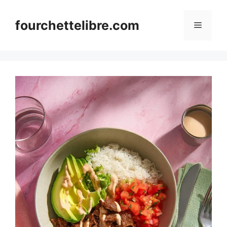
Skip
to
fourchettelibre.com
Menu
content