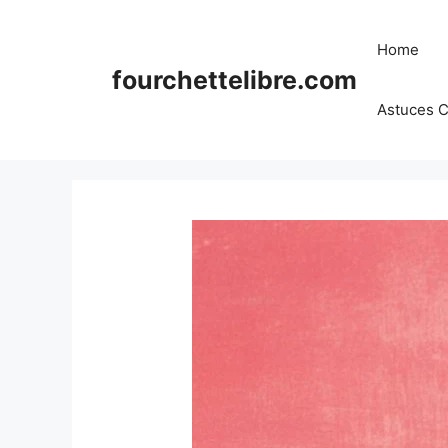
Skip
to
Home
content
fourchettelibre.com
Astuces C