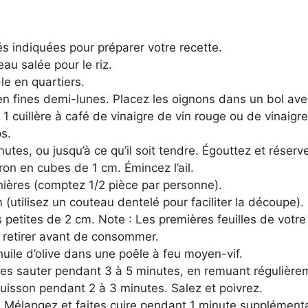
s indiquées pour préparer votre recette.
eau salée pour le riz.
le en quartiers.
n fines demi-lunes. Placez les oignons dans un bol avec
t 1 cuillère à café de vinaigre de vin rouge ou de vinaigr
s.
nutes, ou jusqu’à ce qu’il soit tendre. Égouttez et réser
ron en cubes de 1 cm. Émincez l’ail.
anières (comptez 1/2 pièce par personne).
utilisez un couteau dentelé pour faciliter la découpe).
 petites de 2 cm. Note : Les premières feuilles de votre
s retirer avant de consommer.
huile d’olive dans une poêle à feu moyen-vif.
ites sauter pendant 3 à 5 minutes, en remuant régulière
cuisson pendant 2 à 3 minutes. Salez et poivrez.
e. Mélangez et faites cuire pendant 1 minute supplémenta