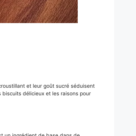
oustillant et leur goût sucré séduisent
biscuits délicieux et les raisons pour
est un ingrédient de base dans de