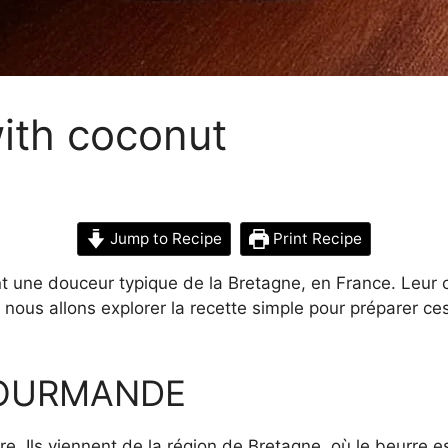
with coconut
Jump to Recipe
Print Recipe
t une douceur typique de la Bretagne, en France. Leur cr
ous allons explorer la recette simple pour préparer ces 
GOURMANDE
re. Ils viennent de la région de Bretagne, où le beurre 