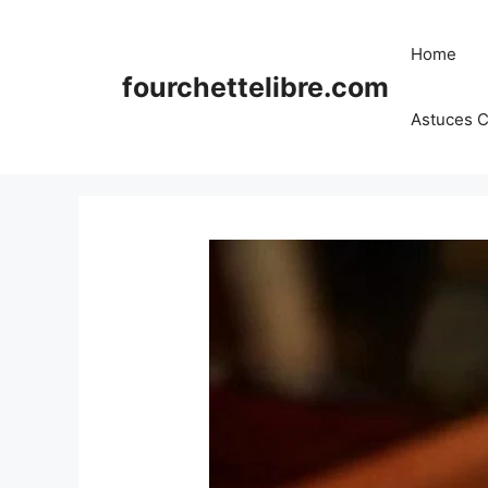
Skip
to
Home
content
fourchettelibre.com
Astuces C