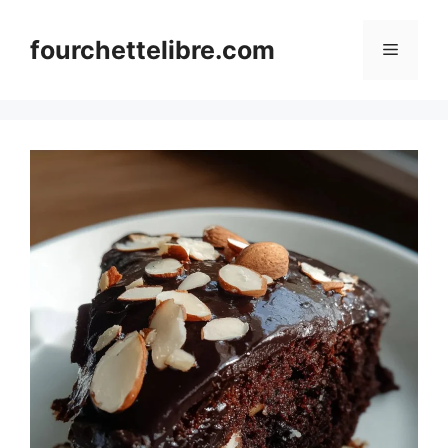
Skip
to
fourchettelibre.com
Menu
content