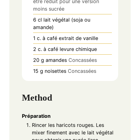
être réduit pour une version
moins sucrée
6
cl
lait végétal (soja ou
amande)
1
c. à café
extrait de vanille
2
c. à café
levure chimique
20
g
amandes
Concassées
15
g
noisettes
Concassées
Method
Préparation
Rincer les haricots rouges. Les
mixer finement avec le lait végétal
pour obtenir une purée lisse.