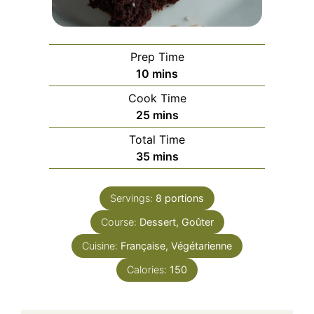
Prep Time
minutes
10
mins
Cook Time
minutes
25
mins
Total Time
minutes
35
mins
Servings:
8
portions
Course:
Dessert, Goûter
Cuisine:
Française, Végétarienne
Calories:
150