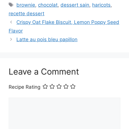
Tags
brownie
,
chocolat
,
dessert sain
,
haricots
,
recette dessert
Crispy Oat Flake Biscuit, Lemon Poppy Seed
Flavor
Latte au pois bleu papillon
Leave a Comment
Recipe Rating
Comment