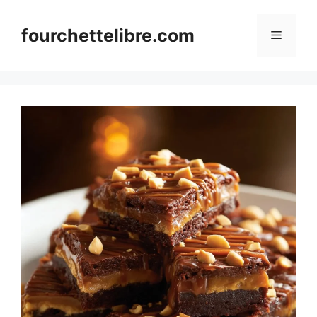
Skip
to
fourchettelibre.com
Menu
content