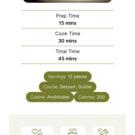
Prep Time
minutes
15
mins
Cook Time
minutes
30
mins
Total Time
minutes
45
mins
Servings:
12
pieces
Course:
Dessert, Goûter
Cuisine:
Américaine
Calories:
200