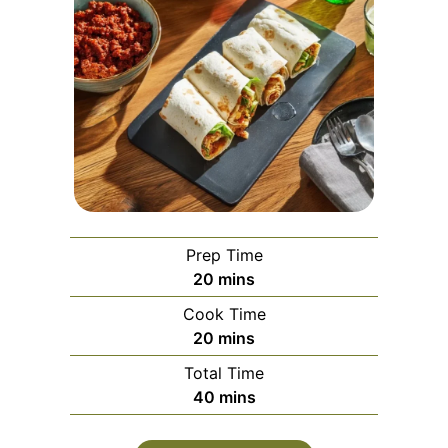
Prep Time
minutes
20
mins
Cook Time
minutes
20
mins
Total Time
minutes
40
mins