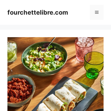
Skip
to
fourchettelibre.com
Menu
content