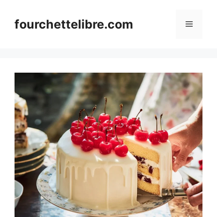
Skip
to
fourchettelibre.com
Menu
content