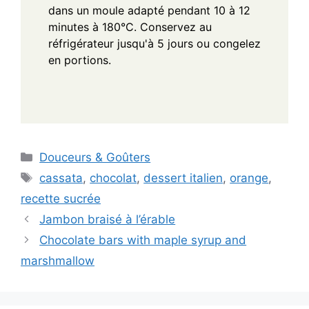
dans un moule adapté pendant 10 à 12
minutes à 180°C. Conservez au
réfrigérateur jusqu'à 5 jours ou congelez
en portions.
Categories
Douceurs & Goûters
Tags
cassata
,
chocolat
,
dessert italien
,
orange
,
recette sucrée
Jambon braisé à l’érable
Chocolate bars with maple syrup and
marshmallow