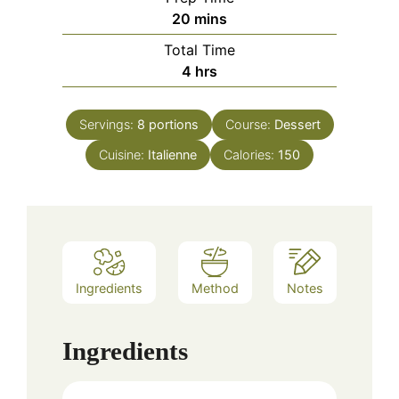
minutes
20
mins
Total Time
hours
4
hrs
Servings:
8
portions
Course:
Dessert
Cuisine:
Italienne
Calories:
150
Ingredients
Method
Notes
Ingredients