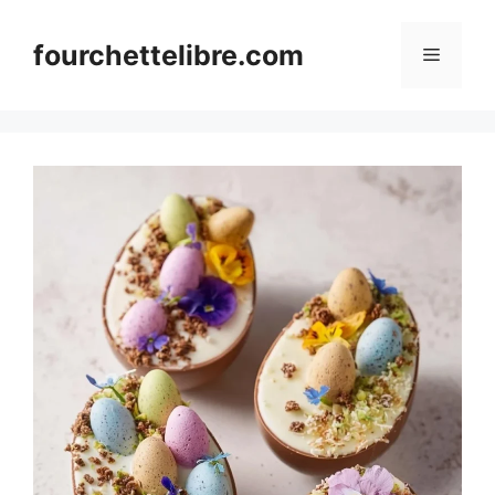
Skip
to
fourchettelibre.com
Menu
content