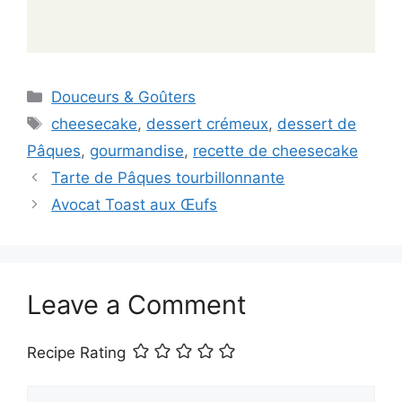
Categories
Douceurs & Goûters
Tags
cheesecake
,
dessert crémeux
,
dessert de
Pâques
,
gourmandise
,
recette de cheesecake
Tarte de Pâques tourbillonnante
Avocat Toast aux Œufs
Leave a Comment
Recipe Rating
Comment