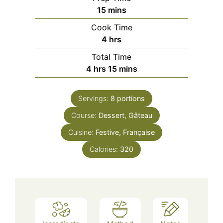
minutes
15
mins
Cook Time
hours
4
hrs
Total Time
hours
minutes
4
hrs
15
mins
Servings:
8
portions
Course:
Dessert, Gâteau
Cuisine:
Festive, Française
Calories:
320