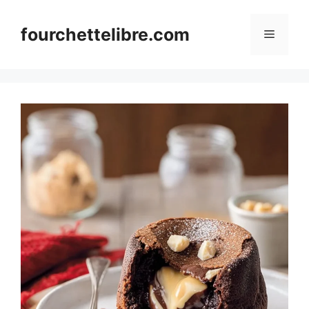
Skip
to
fourchettelibre.com
Menu
content