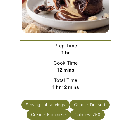
Prep Time
hour
1
hr
Cook Time
minutes
12
mins
Total Time
hour
minutes
1
hr
12
mins
Servings:
4
servings
Course:
Dessert
Cuisine:
Française
Calories:
250