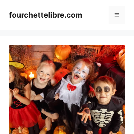
Skip
to
fourchettelibre.com
Menu
content