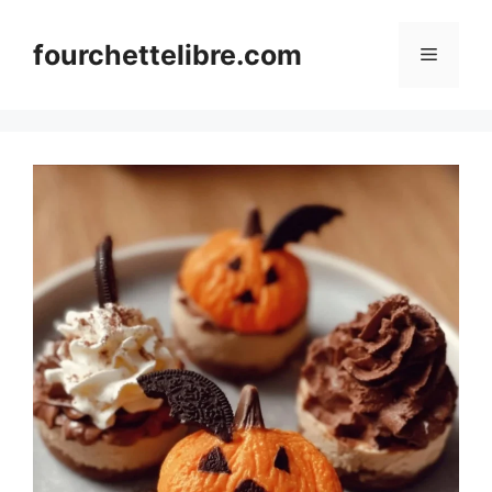
Skip
to
fourchettelibre.com
Menu
content