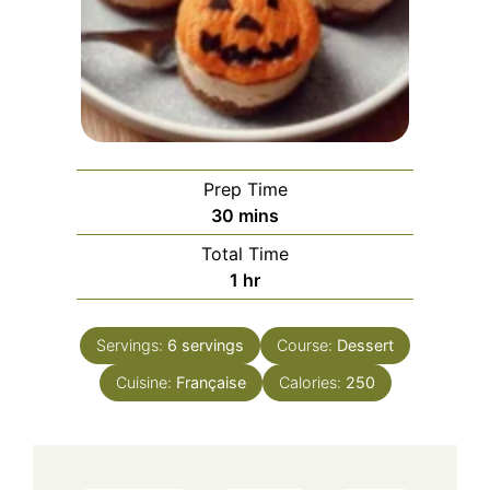
Prep Time
minutes
30
mins
Total Time
hour
1
hr
Servings:
6
servings
Course:
Dessert
Cuisine:
Française
Calories:
250