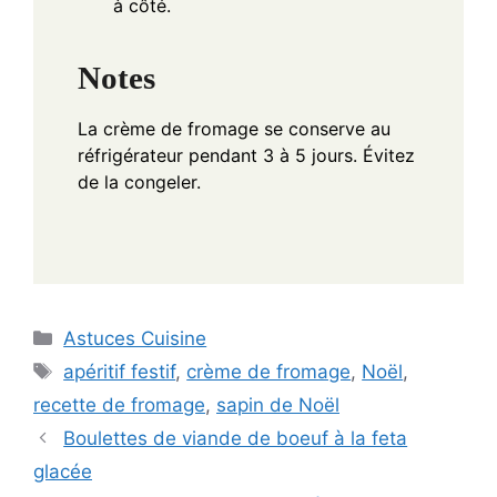
à côté.
Notes
La crème de fromage se conserve au
réfrigérateur pendant 3 à 5 jours. Évitez
de la congeler.
Categories
Astuces Cuisine
Tags
apéritif festif
,
crème de fromage
,
Noël
,
recette de fromage
,
sapin de Noël
Boulettes de viande de boeuf à la feta
glacée