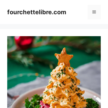
Skip
to
fourchettelibre.com
Menu
content