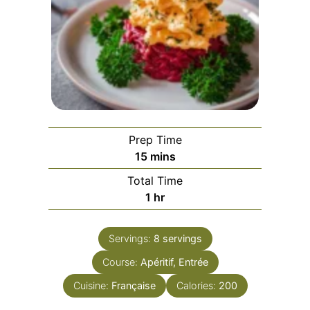
Prep Time
minutes
15
mins
Total Time
hour
1
hr
Servings:
8
servings
Course:
Apéritif, Entrée
Cuisine:
Française
Calories:
200