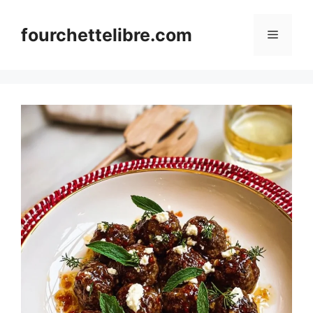
Skip
to
fourchettelibre.com
Menu
content