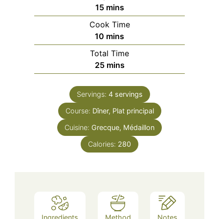
minutes
15
mins
Cook Time
minutes
10
mins
Total Time
minutes
25
mins
Servings:
4
servings
Course:
Dîner, Plat principal
Cuisine:
Grecque, Médaillon
Calories:
280
Ingredients
Method
Notes