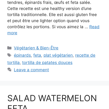
tendres, épinards frais, œufs et feta salée.
Cette recette est une healthy version d’une
tortilla traditionnelle. Elle est aussi gluten free
et peut être une lighter option quand vous
contrôlez les portions. Si vous aimez la …
Read
more
Categories
Végétarien & Bien-Être
Tags
épinards
,
feta
,
plat végétarien
,
recette de
tortilla
,
tortilla de patates douces
Leave a comment
SALAD WATERMELON
FETA