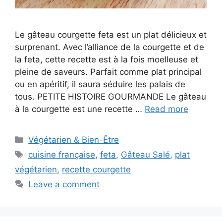
Le gâteau courgette feta est un plat délicieux et
surprenant. Avec l’alliance de la courgette et de
la feta, cette recette est à la fois moelleuse et
pleine de saveurs. Parfait comme plat principal
ou en apéritif, il saura séduire les palais de
tous. PETITE HISTOIRE GOURMANDE Le gâteau
à la courgette est une recette …
Read more
Categories
Végétarien & Bien-Être
Tags
cuisine française
,
feta
,
Gâteau Salé
,
plat
végétarien
,
recette courgette
Leave a comment