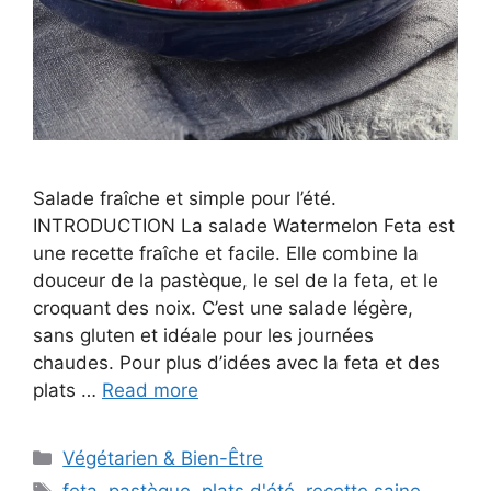
Salade fraîche et simple pour l’été.
INTRODUCTION La salade Watermelon Feta est
une recette fraîche et facile. Elle combine la
douceur de la pastèque, le sel de la feta, et le
croquant des noix. C’est une salade légère,
sans gluten et idéale pour les journées
chaudes. Pour plus d’idées avec la feta et des
plats …
Read more
Categories
Végétarien & Bien-Être
Tags
feta
,
pastèque
,
plats d'été
,
recette saine
,