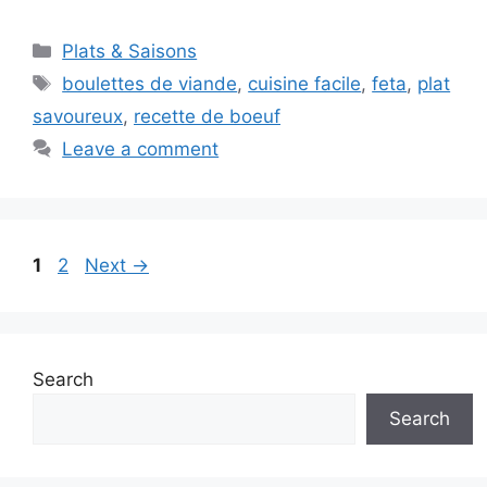
Categories
Plats & Saisons
Tags
boulettes de viande
,
cuisine facile
,
feta
,
plat
savoureux
,
recette de boeuf
Leave a comment
Page
Page
1
2
Next
→
Search
Search