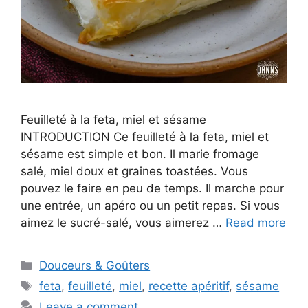
Feuilleté à la feta, miel et sésame
INTRODUCTION Ce feuilleté à la feta, miel et
sésame est simple et bon. Il marie fromage
salé, miel doux et graines toastées. Vous
pouvez le faire en peu de temps. Il marche pour
une entrée, un apéro ou un petit repas. Si vous
aimez le sucré-salé, vous aimerez …
Read more
Categories
Douceurs & Goûters
Tags
feta
,
feuilleté
,
miel
,
recette apéritif
,
sésame
Leave a comment