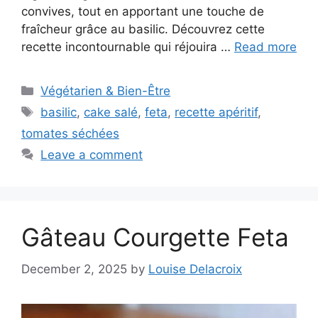
convives, tout en apportant une touche de
fraîcheur grâce au basilic. Découvrez cette
recette incontournable qui réjouira …
Read more
Categories
Végétarien & Bien-Être
Tags
basilic
,
cake salé
,
feta
,
recette apéritif
,
tomates séchées
Leave a comment
Gâteau Courgette Feta
December 2, 2025
by
Louise Delacroix