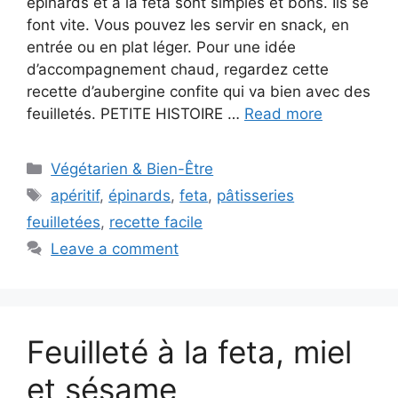
épinards et à la feta sont simples et bons. Ils se
font vite. Vous pouvez les servir en snack, en
entrée ou en plat léger. Pour une idée
d’accompagnement chaud, regardez cette
recette d’aubergine confite qui va bien avec des
feuilletés. PETITE HISTOIRE …
Read more
Categories
Végétarien & Bien-Être
Tags
apéritif
,
épinards
,
feta
,
pâtisseries
feuilletées
,
recette facile
Leave a comment
Feuilleté à la feta, miel
et sésame