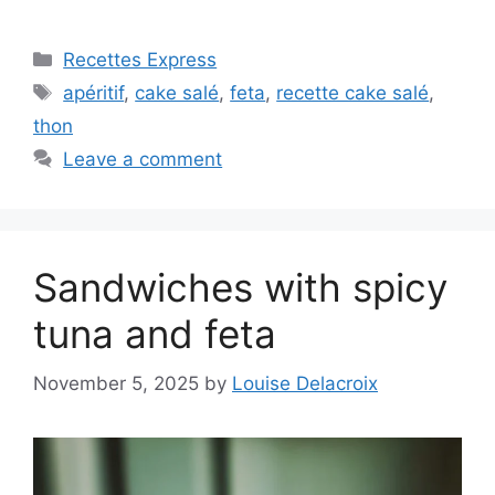
Categories
Recettes Express
Tags
apéritif
,
cake salé
,
feta
,
recette cake salé
,
thon
Leave a comment
Sandwiches with spicy
tuna and feta
November 5, 2025
by
Louise Delacroix