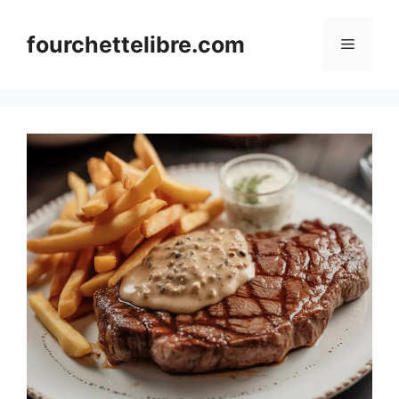
Skip
to
fourchettelibre.com
Menu
content