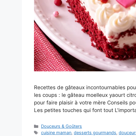
Recettes de gâteaux incontournables pour
les coups : le gâteau moelleux yaourt cit
pour faire plaisir à votre mère Conseils 
Les petites touches qui font tout L'impor
Categories
Douceurs & Goûters
Tags
cuisine maman
,
desserts gourmands
,
douceurs