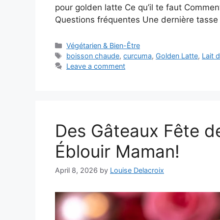
pour golden latte Ce qu’il te faut Comment
Questions fréquentes Une dernière tasse
Categories
Végétarien & Bien-Être
Tags
boisson chaude
,
curcuma
,
Golden Latte
,
Lait d
Leave a comment
Des Gâteaux Fête de
Éblouir Maman!
April 8, 2026
by
Louise Delacroix