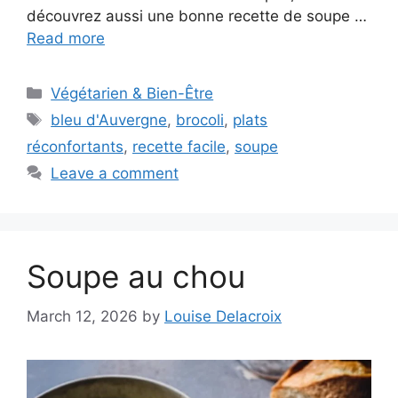
découvrez aussi une bonne recette de soupe …
Read more
Categories
Végétarien & Bien-Être
Tags
bleu d'Auvergne
,
brocoli
,
plats
réconfortants
,
recette facile
,
soupe
Leave a comment
Soupe au chou
March 12, 2026
by
Louise Delacroix