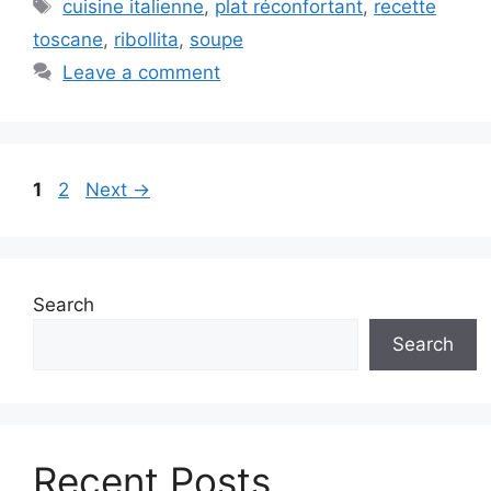
Tags
cuisine italienne
,
plat réconfortant
,
recette
toscane
,
ribollita
,
soupe
Leave a comment
Page
Page
1
2
Next
→
Search
Search
Recent Posts