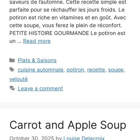
saveurs de l’automne. Cette recette simple est
parfaite pour se réchauffer les jours froids. Le
potiron est riche en vitamines et en goût. Avec
cette soupe, vous ferez le plein de réconfort.
PETITE HISTOIRE GOURMANDE Le potiron est
un …
Read more
Categories
Plats & Saisons
Tags
cuisine automnale
,
potiron
,
recette
,
soupe
,
velouté
Leave a comment
Carrot and Apple Soup
October 30, 2025
by
Louise Delacroix