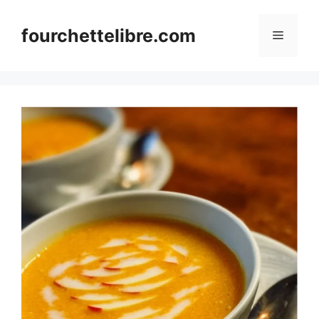
Skip
to
fourchettelibre.com
Menu
content