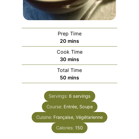
Prep Time
minutes
20
mins
Cook Time
minutes
30
mins
Total Time
minutes
50
mins
Servings:
6
servings
Course:
Entrée, Soupe
Cuisine:
Française, Végétarienne
Calories:
150