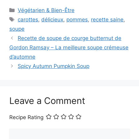
Categories
Végétarien & Bien-Être
Tags
carottes
,
délicieux
,
pommes
,
recette saine
,
soupe
Recette de soupe de courge butternut de
Gordon Ramsay – La meilleure soupe crémeuse
d’automne
Spicy Autumn Pumpkin Soup
Leave a Comment
Recipe Rating
Comment