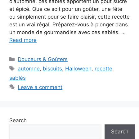
d’automne, ces sablés apportent un goût sucré
et épicé. Que ce soit pour un goûter, une fête
ou simplement pour se faire plaisir, cette recette
est un vrai régal. Préparez-vous à plonger dans
un monde de gourmandise avec ces sablés. …
Read more
Categories
Douceurs & Goûters
Tags
automne
,
biscuits
,
Halloween
,
recette
,
sablés
Leave a comment
Search
Search