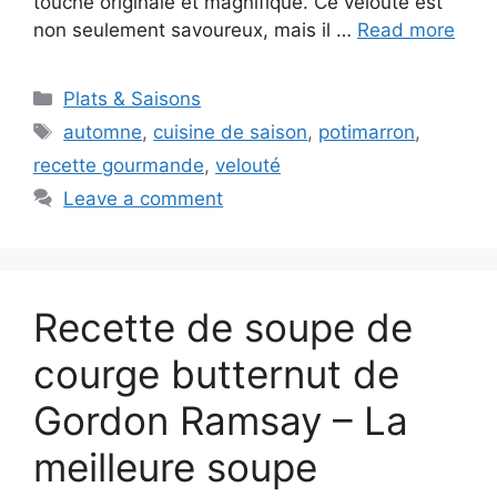
touche originale et magnifique. Ce velouté est
non seulement savoureux, mais il …
Read more
Categories
Plats & Saisons
Tags
automne
,
cuisine de saison
,
potimarron
,
recette gourmande
,
velouté
Leave a comment
Recette de soupe de
courge butternut de
Gordon Ramsay – La
meilleure soupe