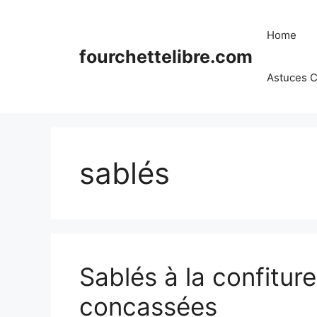
Skip
to
Home
content
fourchettelibre.com
Astuces C
sablés
Sablés à la confitu
concassées