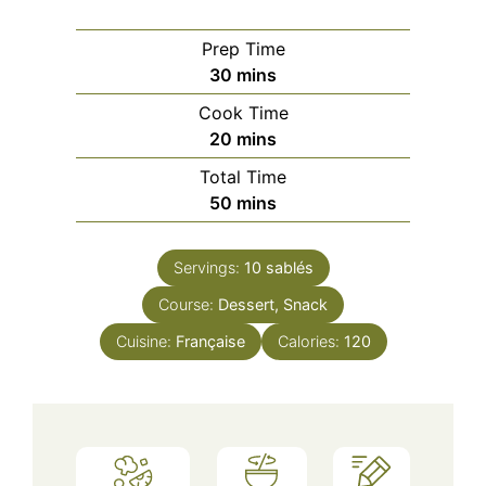
Prep Time
minutes
30
mins
Cook Time
minutes
20
mins
Total Time
minutes
50
mins
Servings:
10
sablés
Course:
Dessert, Snack
Cuisine:
Française
Calories:
120