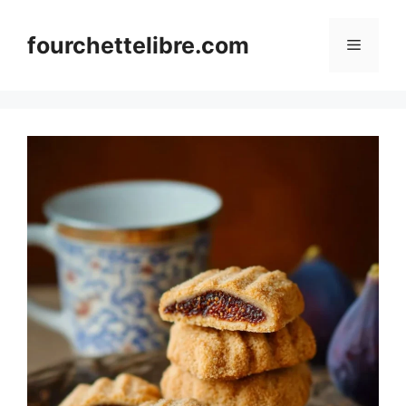
Skip
to
fourchettelibre.com
Menu
content