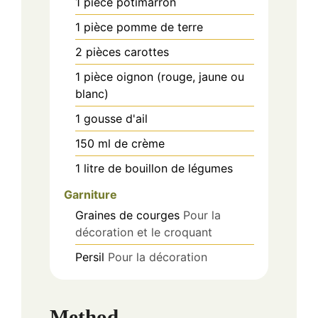
1
pièce
potimarron
1
pièce
pomme de terre
2
pièces
carottes
1
pièce
oignon (rouge, jaune ou
blanc)
1
gousse
d'ail
150
ml
de crème
1
litre
de bouillon de légumes
Garniture
Graines de courges
Pour la
décoration et le croquant
Persil
Pour la décoration
Method