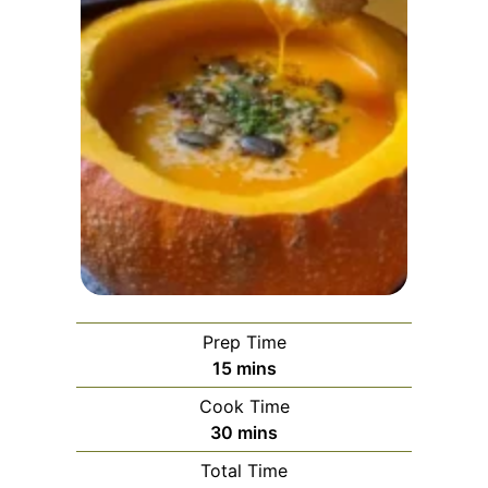
Prep Time
minutes
15
mins
Cook Time
minutes
30
mins
Total Time