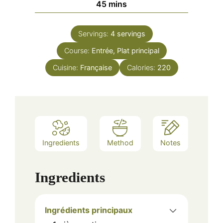
minutes
45
mins
Servings:
4
servings
Course:
Entrée, Plat principal
Cuisine:
Française
Calories:
220
Ingredients
Method
Notes
Ingredients
Ingrédients principaux