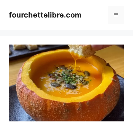
Skip
to
fourchettelibre.com
Menu
content