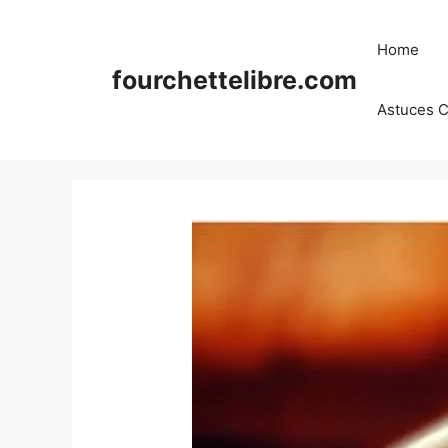
Skip
to
Home
content
fourchettelibre.com
Astuces C