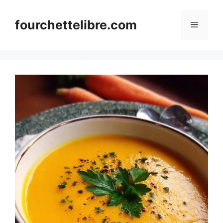
Skip
to
fourchettelibre.com
Menu
content