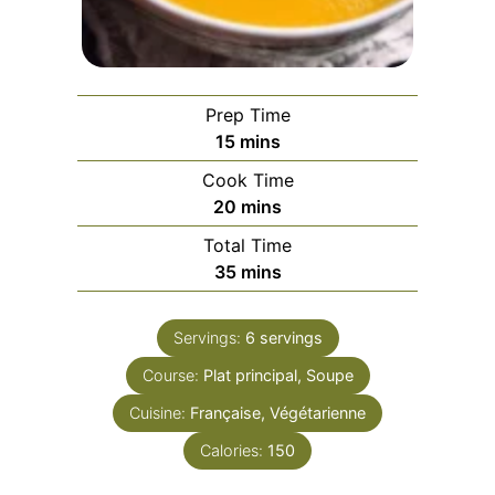
Prep Time
minutes
15
mins
Cook Time
minutes
20
mins
Total Time
minutes
35
mins
Servings:
6
servings
Course:
Plat principal, Soupe
Cuisine:
Française, Végétarienne
Calories:
150