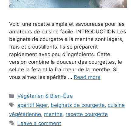
Voici une recette simple et savoureuse pour les
amateurs de cuisine facile. INTRODUCTION Les
beignets de courgette à la menthe sont légers,
frais et croustillants. Ils se préparent
rapidement avec peu d’ingrédients. Cette
version combine la douceur des courgettes, le
sel de la feta et la fraîcheur de la menthe. Si
vous aimez les apéritifs …
Read more
Categories
Végétarien & Bien-Être
Tags
apéritif léger
,
beignets de courgette
,
cuisine
végétarienne
,
menthe
,
recette courgette
Leave a comment