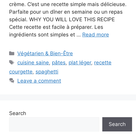
crème. C’est une recette simple mais délicieuse.
Parfaite pour un dîner en semaine ou un repas
spécial. WHY YOU WILL LOVE THIS RECIPE
Cette recette est facile à préparer. Les
ingrédients sont simples et …
Read more
Categories
Végétarien & Bien-Être
Tags
cuisine saine
,
pâtes
,
plat léger
,
recette
courgette
,
spaghetti
Leave a comment
Search
Search