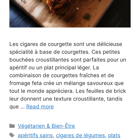
Les cigares de courgette sont une délicieuse
spécialité à base de courgettes. Ces petites
bouchées croustillantes sont parfaites pour un
apéritif ou un plat principal léger. La
combinaison de courgettes fraîches et de
fromage feta crée un mélange savoureux que
tout le monde appréciera. Les feuilles de brick
leur donnent une texture croustillante, tandis
que …
Read more
Categories
Végétarien & Bien-Être
Tags
apéritifs sains
,
cigares de légumes
,
plats