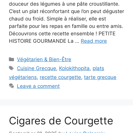
douceur des légumes à une pâte croustillante.
C’est un plat réconfortant que l’on peut déguster
chaud ou froid. Simple à réaliser, elle est
parfaite pour les repas en famille ou entre amis.
Découvrons cette recette ensemble ! PETITE
HISTOIRE GOURMANDE La …
Read more
Categories
Végétarien & Bien-Être
Tags
Cuisine Grecque
,
Kolokithopita
,
plats
végétariens
,
recette courgette
,
tarte grecque
Leave a comment
Cigares de Courgette