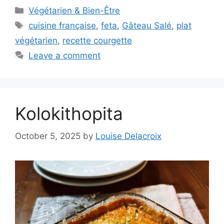
Categories
Végétarien & Bien-Être
Tags
cuisine française
,
feta
,
Gâteau Salé
,
plat
végétarien
,
recette courgette
Leave a comment
Kolokithopita
October 5, 2025
by
Louise Delacroix