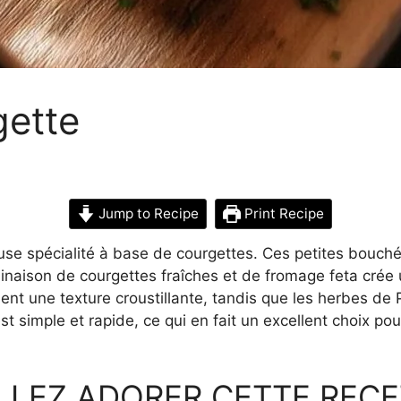
gette
Jump to Recipe
Print Recipe
use spécialité à base de courgettes. Ces petites bouchée
ombinaison de courgettes fraîches et de fromage feta cr
nnent une texture croustillante, tandis que les herbes d
t simple et rapide, ce qui en fait un excellent choix po
LLEZ ADORER CETTE RECE