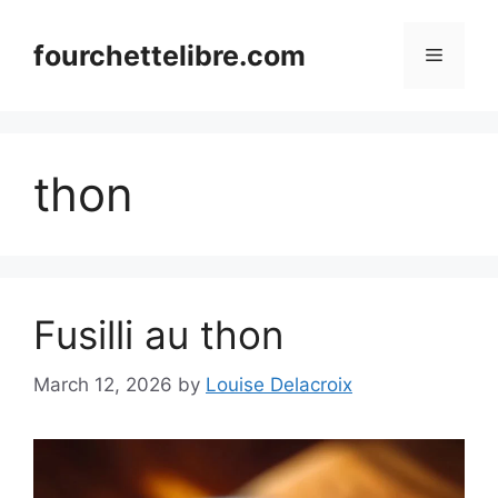
Skip
to
fourchettelibre.com
Menu
content
thon
Fusilli au thon
March 12, 2026
by
Louise Delacroix