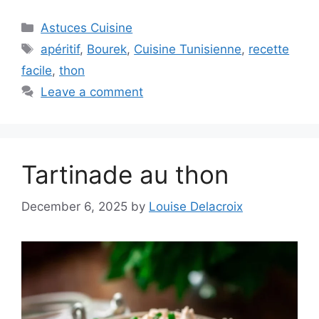
Categories
Astuces Cuisine
Tags
apéritif
,
Bourek
,
Cuisine Tunisienne
,
recette
facile
,
thon
Leave a comment
Tartinade au thon
December 6, 2025
by
Louise Delacroix