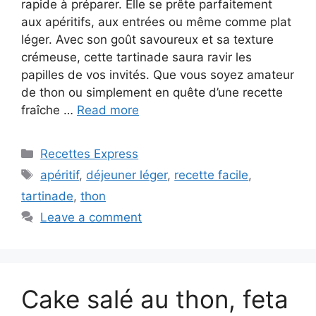
rapide à préparer. Elle se prête parfaitement
aux apéritifs, aux entrées ou même comme plat
léger. Avec son goût savoureux et sa texture
crémeuse, cette tartinade saura ravir les
papilles de vos invités. Que vous soyez amateur
de thon ou simplement en quête d’une recette
fraîche …
Read more
Categories
Recettes Express
Tags
apéritif
,
déjeuner léger
,
recette facile
,
tartinade
,
thon
Leave a comment
Cake salé au thon, feta