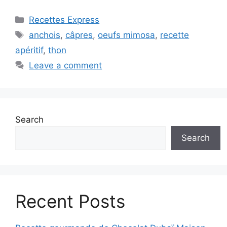
Categories
Recettes Express
Tags
anchois
,
câpres
,
oeufs mimosa
,
recette
apéritif
,
thon
Leave a comment
Search
Search
Recent Posts