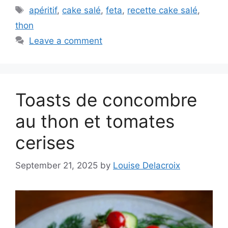
Tags
apéritif
,
cake salé
,
feta
,
recette cake salé
,
thon
Leave a comment
Toasts de concombre
au thon et tomates
cerises
September 21, 2025
by
Louise Delacroix