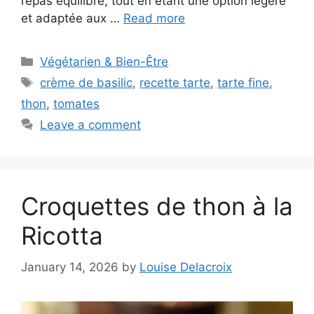
repas équilibré, tout en étant une option légère
et adaptée aux …
Read more
Categories
Végétarien & Bien-Être
Tags
crème de basilic
,
recette tarte
,
tarte fine
,
thon
,
tomates
Leave a comment
Croquettes de thon à la
Ricotta
January 14, 2026
by
Louise Delacroix