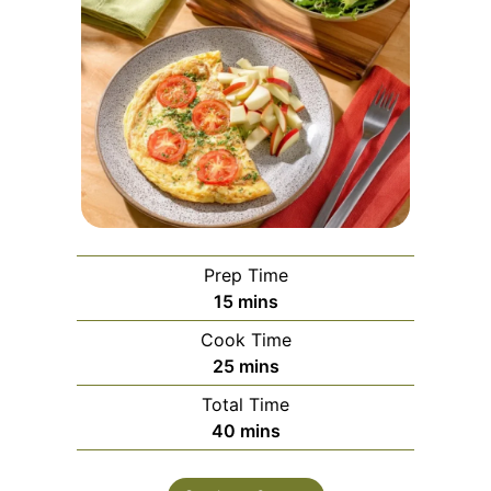
Prep Time
minutes
15
mins
Cook Time
minutes
25
mins
Total Time
minutes
40
mins