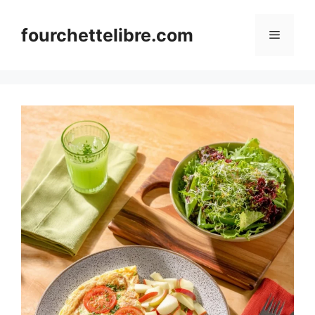
Skip
to
fourchettelibre.com
Menu
content