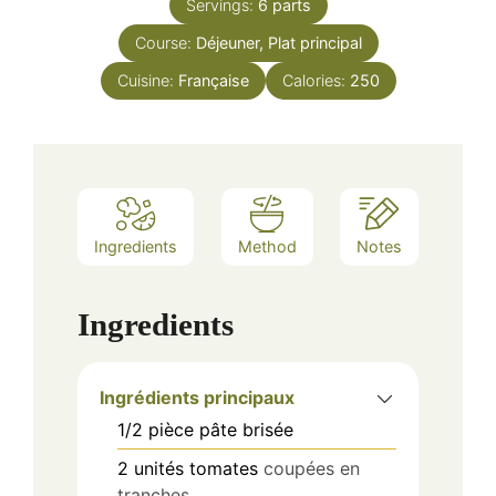
Servings:
6
parts
Course:
Déjeuner, Plat principal
Cuisine:
Française
Calories:
250
Ingredients
Method
Notes
Ingredients
Ingrédients principaux
1/2
pièce
pâte brisée
2
unités
tomates
coupées en
tranches