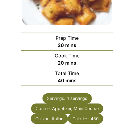
Prep Time
minutes
20
mins
Cook Time
minutes
20
mins
Total Time
minutes
40
mins
Servings:
4
servings
Course:
Appetizer, Main Course
Cuisine:
Italian
Calories:
450