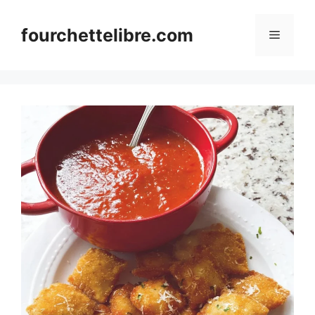
Skip
to
fourchettelibre.com
Menu
content