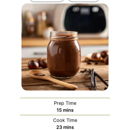
Prep Time
minutes
15
mins
Cook Time
minutes
23
mins