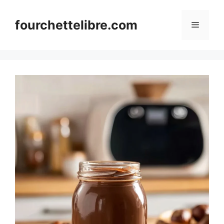
Skip
to
fourchettelibre.com
Menu
content