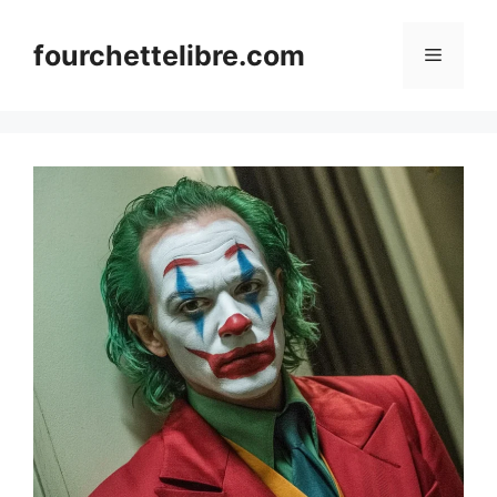
Skip
to
fourchettelibre.com
Menu
content