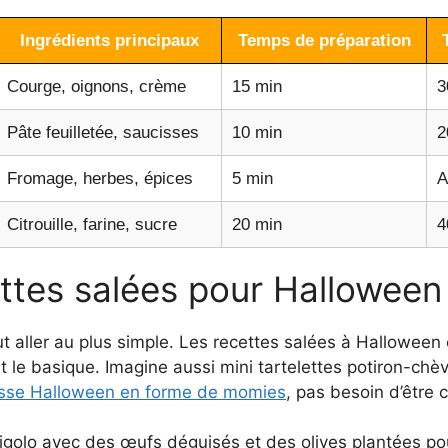
Ingrédients principaux
Temps de préparation
Courge, oignons, crème
15 min
3
Pâte feuilletée, saucisses
10 min
2
Fromage, herbes, épices
5 min
A
Citrouille, farine, sucre
20 min
4
ttes salées pour Halloween
aut aller au plus simple. Les recettes salées à Hallowee
t le basique. Imagine aussi mini tartelettes potiron-chè
cisse Halloween en forme de momies
, pas besoin d’être 
igolo avec des œufs déguisés et des olives plantées pour