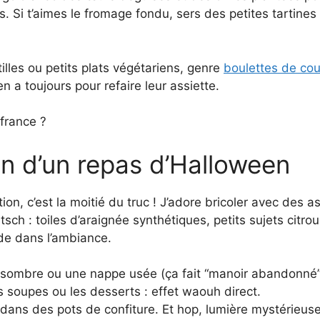
s. Si t’aimes le fromage fondu, sers des petites tartine
tilles ou petits plats végétariens, genre
boulettes de cour
’en a toujours pour refaire leur assiette.
on d’un repas d’Halloween
n, c’est la moitié du truc ! J’adore bricoler avec des a
itsch : toiles d’araignée synthétiques, petits sujets citro
nde dans l’ambiance.
p sombre ou une nappe usée (ça fait “manoir abandonné”
es soupes ou les desserts : effet waouh direct.
ans des pots de confiture. Et hop, lumière mystérieuse