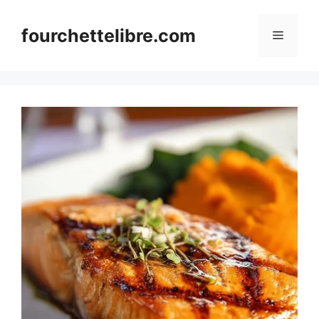
Skip
to
fourchettelibre.com
Menu
content