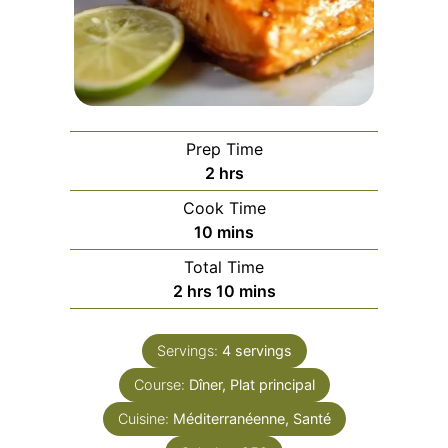
Prep Time
hours
2
hrs
Cook Time
minutes
10
mins
Total Time
hours
minutes
2
hrs
10
mins
Servings:
4
servings
Course:
Dîner, Plat principal
Cuisine:
Méditerranéenne, Santé