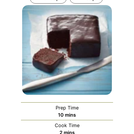
Prep Time
minutes
10
mins
Cook Time
minutes
2
mins