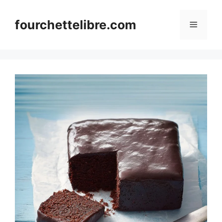
Skip
to
fourchettelibre.com
Menu
content