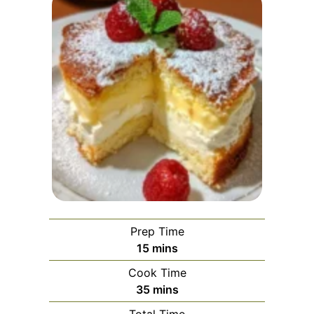
Prep Time
minutes
15
mins
Cook Time
minutes
35
mins
Total Time