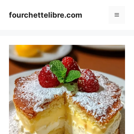
Skip
to
fourchettelibre.com
Menu
content