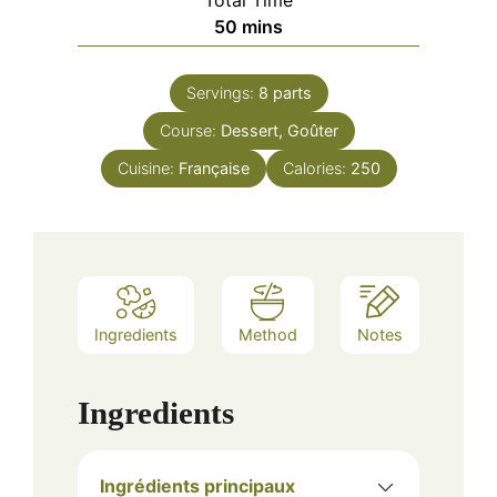
minutes
50
mins
Servings:
8
parts
Course:
Dessert, Goûter
Cuisine:
Française
Calories:
250
Ingredients
Method
Notes
Ingredients
Ingrédients principaux