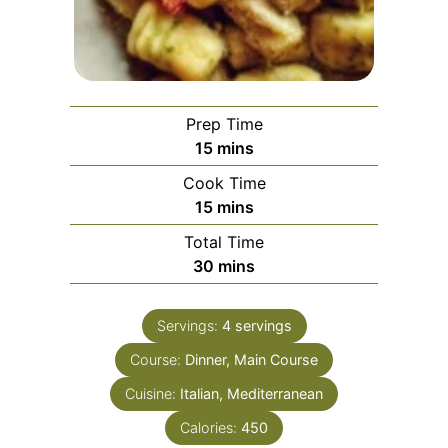
Prep Time
minutes
15
mins
Cook Time
minutes
15
mins
Total Time
minutes
30
mins
Servings:
4
servings
Course:
Dinner, Main Course
Cuisine:
Italian, Mediterranean
Calories:
450