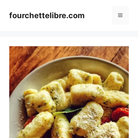
Skip
to
fourchettelibre.com
Menu
content