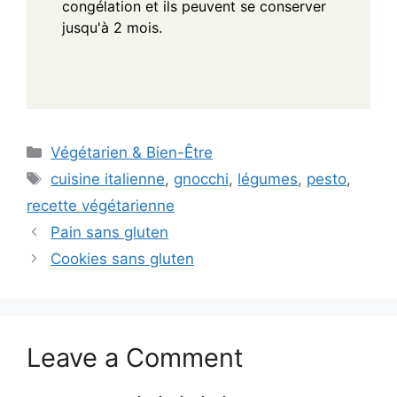
congélation et ils peuvent se conserver
jusqu'à 2 mois.
Categories
Végétarien & Bien-Être
Tags
cuisine italienne
,
gnocchi
,
légumes
,
pesto
,
recette végétarienne
Pain sans gluten
Cookies sans gluten
Leave a Comment