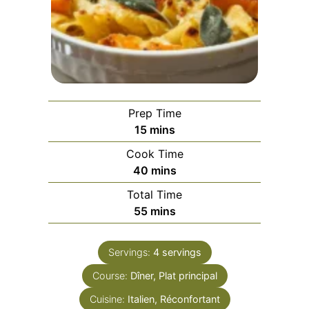
Prep Time
minutes
15
mins
Cook Time
minutes
40
mins
Total Time
minutes
55
mins
Servings:
4
servings
Course:
Dîner, Plat principal
Cuisine:
Italien, Réconfortant