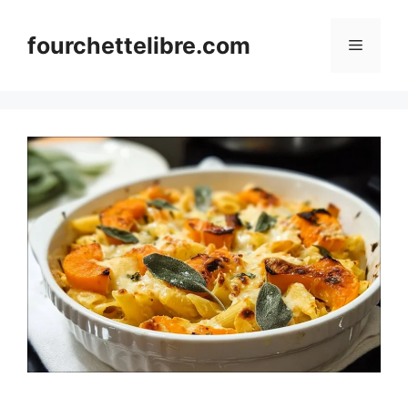
Skip
to
fourchettelibre.com
Menu
content