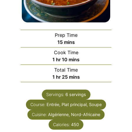
Prep Time
minutes
15
mins
Cook Time
hour
minutes
1
hr
10
mins
Total Time
hour
minutes
1
hr
25
mins
Servings:
6
servings
Course:
Entrée, Plat principal, Soupe
Cuisine:
Algérienne, Nord-Africaine
Calories:
450