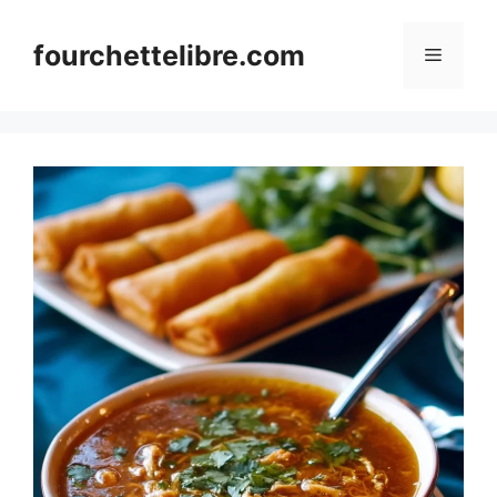
Skip
to
fourchettelibre.com
Menu
content