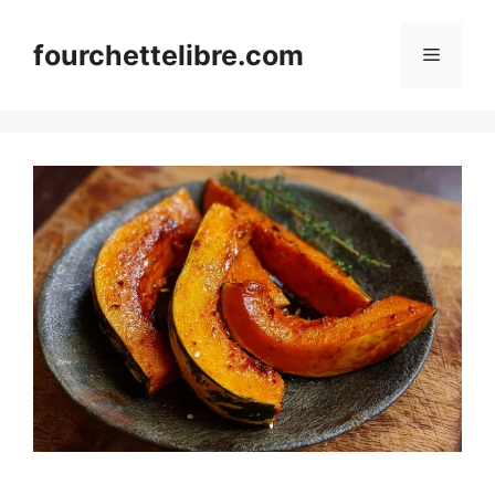
Skip
to
fourchettelibre.com
Menu
content