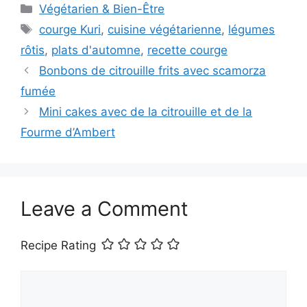
Categories
Végétarien & Bien-Être
Tags
courge Kuri
,
cuisine végétarienne
,
légumes
rôtis
,
plats d'automne
,
recette courge
Bonbons de citrouille frits avec scamorza
fumée
Mini cakes avec de la citrouille et de la
Fourme d’Ambert
Leave a Comment
Recipe Rating
Comment