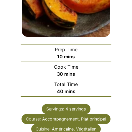
Prep Time
minutes
10
mins
Cook Time
minutes
30
mins
Total Time
minutes
40
mins
Servings:
4
servings
Course:
Accompagnement, Plat principal
Cuisine:
Américaine, Végétalien