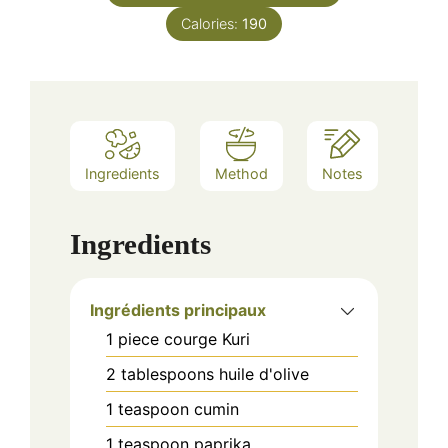
Calories:
190
Ingredients
Method
Notes
Ingredients
Ingrédients principaux
1
piece
courge Kuri
2
tablespoons
huile d'olive
1
teaspoon
cumin
1
teaspoon
paprika