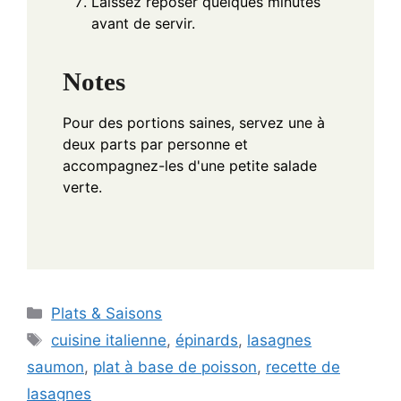
Laissez reposer quelques minutes
avant de servir.
Notes
Pour des portions saines, servez une à
deux parts par personne et
accompagnez-les d'une petite salade
verte.
Categories
Plats & Saisons
Tags
cuisine italienne
,
épinards
,
lasagnes
saumon
,
plat à base de poisson
,
recette de
lasagnes