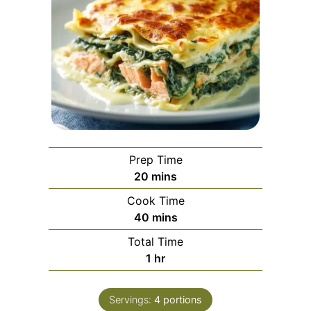
Prep Time
minutes
20
mins
Cook Time
minutes
40
mins
Total Time
hour
1
hr
Servings:
4
portions