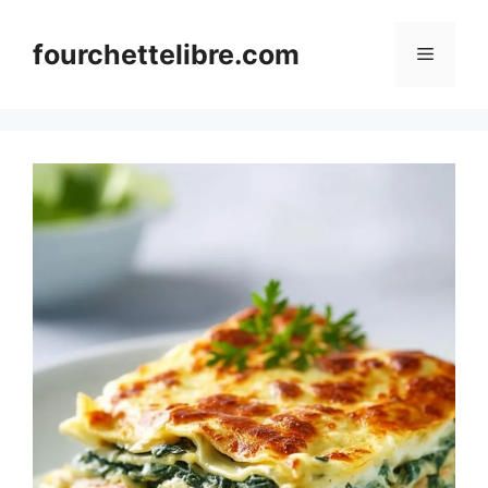
Skip
to
fourchettelibre.com
Menu
content