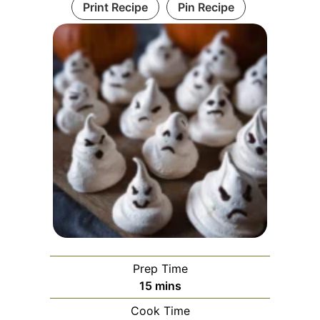
Print Recipe
Pin Recipe
Prep Time
minutes
15
mins
Cook Time