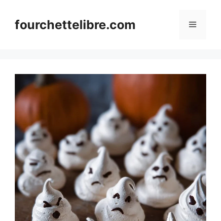
Skip
to
fourchettelibre.com
Menu
content