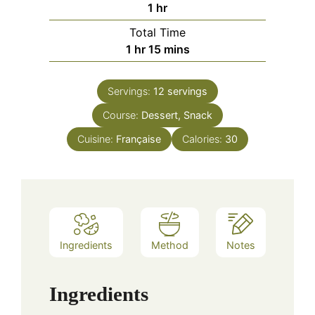
hour
1
hr
Total Time
hour
minutes
1
hr
15
mins
Servings:
12
servings
Course:
Dessert, Snack
Cuisine:
Française
Calories:
30
Ingredients
Method
Notes
Ingredients