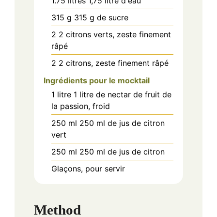
1.75
litres
1,75 litre d'eau
315
g
315 g de sucre
2
2 citrons verts, zeste finement
râpé
2
2 citrons, zeste finement râpé
Ingrédients pour le mocktail
1
litre
1 litre de nectar de fruit de
la passion, froid
250
ml
250 ml de jus de citron
vert
250
ml
250 ml de jus de citron
Glaçons, pour servir
Method