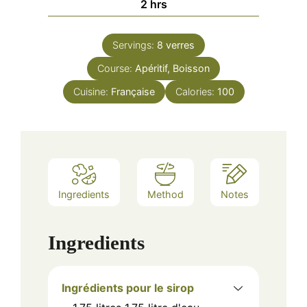
hours
2
hrs
Servings:
8
verres
Course:
Apéritif, Boisson
Cuisine:
Française
Calories:
100
Ingredients
Method
Notes
Ingredients
Ingrédients pour le sirop