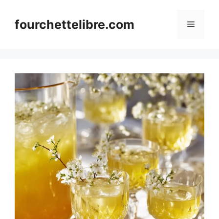
Skip
to
fourchettelibre.com
Menu
content